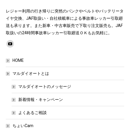
レジャー利用の行き帰りに突然のパンクやベルトやバッテリータ
イヤ交換、JAF取扱い・自社積載車による事故車レッカー引取廻
送も承ります。また新車・中古車販売で下取り注文販売も。JAF
取扱いの24時間事故車レッカー引取廻送ＯＫもお気軽に。
Find us on:
YouTube
page
HOME
opens
in
マルダイオートとは
new
window
マルダイオートのメッセージ
新着情報・キャンペーン
よくあるご相談
ちょいCam