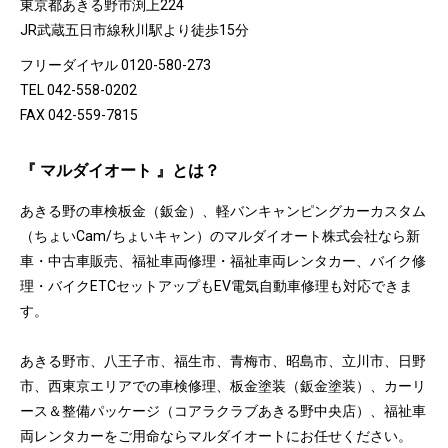
東京都あきる野市渕上224
JR武蔵五日市線秋川駅より徒歩15分
フリーダイヤル 0120-580-273
TEL 042-558-0202
FAX 042-559-7815
『 マルダイオート 』とは？
あきる野の車検板金（鈑金）、軽バンキャンピングカーカスタム
（ちょいCam/ちょいキャン）のマルダイオート株式会社なら新
車・中古車販売、福祉車両修理・福祉車両レンタカー、バイク修
理・バイクETCセットアップもEV電気自動車修理も対応できま
す。
あきる野市、八王子市、福生市、青梅市、昭島市、立川市、日野
市、西東京エリアでの車検修理、板金塗装（鈑金塗装）、カーリ
ース＆整備パッケージ（コアラクラブあきる野中央店）、福祉車
両レンタカーをご用命ならマルダイオートにお任せください。